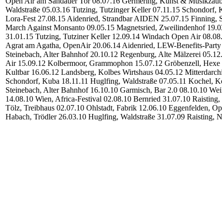
Open Air am Sandauer Tor
08.07.16 Germering, Kunst & Musikzaub
Waldstraße
05.03.16 Tutzing, Tutzinger Keller
07.11.15 Schondorf, 
Lora-Fest
27.08.15 Aidenried, Strandbar AIDEN
25.07.15 Finning,
March Against Monsanto
09.05.15 Magnetsried, Zweilindenhof
19.0
31.01.15 Tutzing, Tutziner Keller
12.09.14 Windach Open Air
08.08
Agrat am Agatha, OpenAir
20.06.14 Aidenried, LEW-Benefits-Party
Steinebach, Alter Bahnhof
20.10.12 Regenburg, Alte Mälzerei
05.12
Air
15.09.12 Kolbermoor, Grammophon
15.07.12 Gröbenzell, Hexe
Kultbar
16.06.12 Landsberg, Kolbes Wirtshaus
04.05.12 Mitterdarch
Schondorf, Kuba
18.11.11 Huglfing, Waldstraße
07.05.11 Kochel, K
Steinebach, Alter Bahnhof
16.10.10 Garmisch, Bar 2.0
08.10.10 Wei
14.08.10 Wien, Africa-Festival
02.08.10 Bernried
31.07.10 Raisting
Tölz, Treibhaus
02.07.10 Ohlstadt, Fabrik
12.06.10 Eggenfelden, Op
Habach, Trödler
26.03.10 Huglfing, Waldstraße
31.07.09 Raisting,