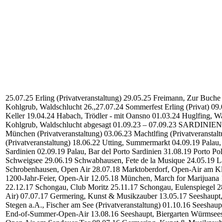
25.07.25 Erling (Privatveranstaltung)
29.05.25 Freimann, Zur Buche
Kohlgrub, Waldschlucht
26.,27.07.24 Sommerfest Erling (Privat)
09.
Keller
19.04.24 Habach, Trödler - mit Oansno
01.03.24 Huglfing, Wa
Kohlgrub, Waldschlucht abgesagt
01.09.23 – 07.09.23 SARDINIE
München (Privatveranstaltung)
03.06.23 Machtlfing (Privatveranstal
(Privatveranstaltung)
18.06.22 Utting, Summermarkt
04.09.19 Palau,
Sardinien
02.09.19 Palau, Bar del Porto Sardinien
31.08.19 Porto Po
Schweigsee
29.06.19 Schwabhausen, Fete de la Musique
24.05.19 L
Schrobenhausen, Open Air
28.07.18 Marktoberdorf, Open-Air am Kl
1200-Jahr-Feier, Open-Air
12.05.18 München, March for Marijuana
22.12.17 Schongau, Club Moritz
25.11.17 Schongau, Eulenspiegel
2
Air)
07.07.17 Germering, Kunst & Musikzauber
13.05.17 Seeshaupt
Stegen a.A., Fischer am See (Privatveranstaltung)
01.10.16 Seeshaupt
End-of-Summer-Open-Air
13.08.16 Seeshaupt, Biergarten Würmsees